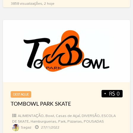
3858 visualizações, 2 hoje
TOMBOWL
PARK
SKATE
R$ 0
DESTAQUE
TOMBOWL PARK SKATE
ALIMENTAÇÃO
,
Bowl
,
Casas de Açaí
,
DIVERSÃO
,
ESCOLA
DE SKATE
,
Hamburguerias
,
Park
,
Pizzarias
,
POUSADAS
Sagaz
27/11/2022