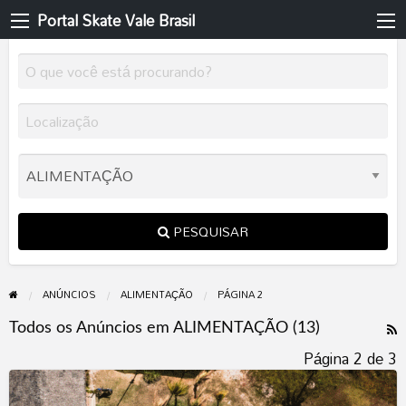
Portal Skate Vale Brasil
PESQUISAR
ANÚNCIOS
ALIMENTAÇÃO
PÁGINA 2
F
Todos os Anúncios em ALIMENTAÇÃO (13)
R
Página 2 de 3
p
FAZENDINHA
t
MOTO