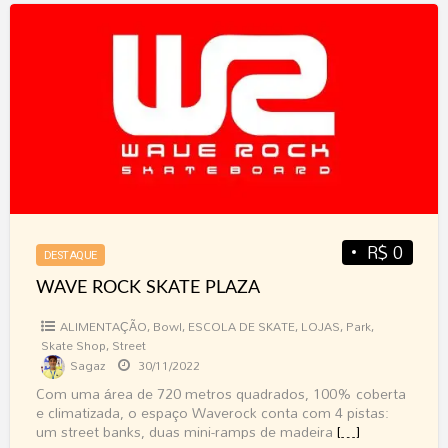
WAVE
ROCK
SKATE
PLAZA
R$ 0
DESTAQUE
WAVE ROCK SKATE PLAZA
ALIMENTAÇÃO
,
Bowl
,
ESCOLA DE SKATE
,
LOJAS
,
Park
,
Skate Shop
,
Street
Sagaz
30/11/2022
Com uma área de 720 metros quadrados, 100% coberta
e climatizada, o espaço Waverock conta com 4 pistas:
um street banks, duas mini-ramps de madeira
[…]