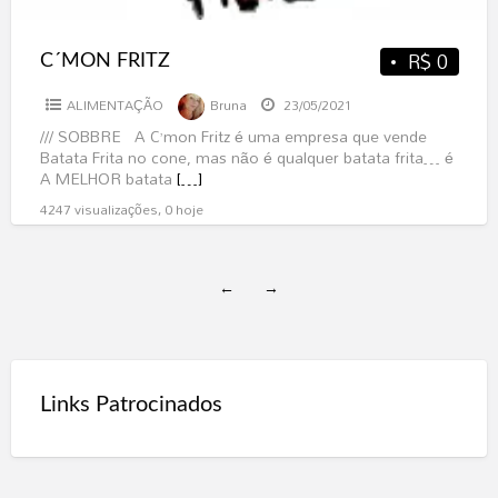
R$ 0
C´MON FRITZ
ALIMENTAÇÃO
Bruna
23/05/2021
/// SOBBRE A C’mon Fritz é uma empresa que vende
Batata Frita no cone, mas não é qualquer batata frita… é
A MELHOR batata
[…]
4247 visualizações, 0 hoje
←
→
Links Patrocinados