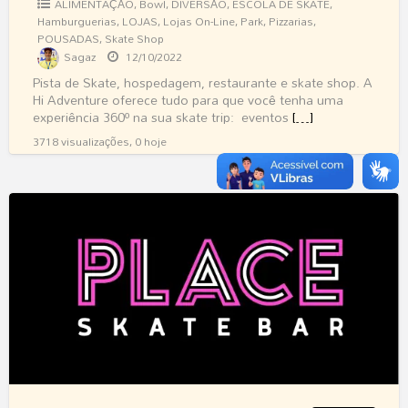
ALIMENTAÇÃO
,
Bowl
,
DIVERSÃO
,
ESCOLA DE SKATE
,
Hamburguerias
,
LOJAS
,
Lojas On-Line
,
Park
,
Pizzarias
,
POUSADAS
,
Skate Shop
Sagaz
12/10/2022
Pista de Skate, hospedagem, restaurante e skate shop. A
Hi Adventure oferece tudo para que você tenha uma
experiência 360º na sua skate trip: eventos
[…]
3718 visualizações, 0 hoje
PLACE
SKATE
BAR