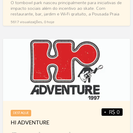
O tombowl park nasceu principalmente para iniciativas de
impacto sociais além do incentivo ao skate. Com
restaurante, bar, jardim e Wi-Fi gratuito, a Pousada Praia
[…]
5617 visualizações, 0 hoje
HI
ADVENTURE
R$ 0
DESTAQUE
HI ADVENTURE