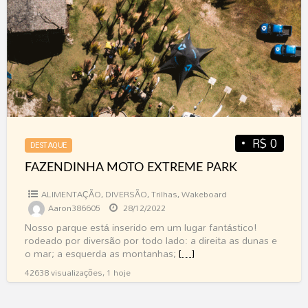
d
EXTREME
a
PARK
R$ 0
DESTAQUE
FAZENDINHA MOTO EXTREME PARK
ALIMENTAÇÃO
,
DIVERSÃO
,
Trilhas
,
Wakeboard
Aaron386605
28/12/2022
Nosso parque está inserido em um lugar fantástico!
rodeado por diversão por todo lado: a direita as dunas e
o mar; a esquerda as montanhas;
[…]
42638 visualizações, 1 hoje