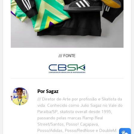
/// FONTE
Por
Sagaz
/// Diretor de Arte por profissão e Skatista da
vida. Conhecido como Julio Sagaz no Vale do
Paraíba/SP, skatista overall desde 1995,
passando pelas marcas Ramp Real
Street/Santos, Posso! Caçapava,
Posso/Adidas, Posso/RedNose e DoubleM.