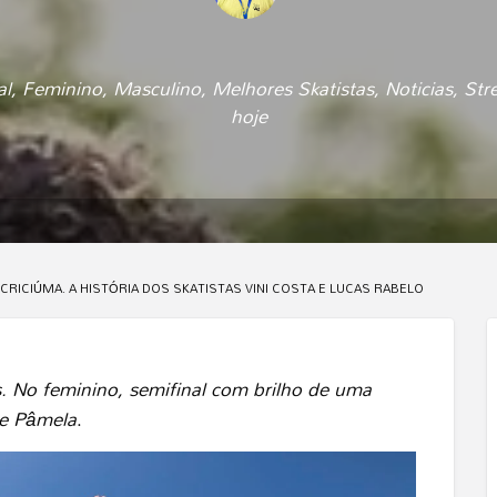
al
,
Feminino
,
Masculino
,
Melhores Skatistas
,
Noticias
,
Str
hoje
 CRICIÚMA. A HISTÓRIA DOS SKATISTAS VINI COSTA E LUCAS RABELO
 No feminino, semifinal com brilho de uma
te Pâmela
.