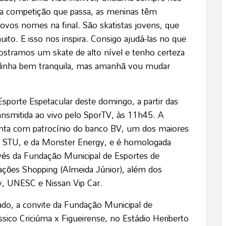
da competição que passa, as meninas têm
novos nomes na final. São skatistas jovens, que
to. E isso nos inspira. Consigo ajudá-las no que
tramos um skate de alto nível e tenho certeza
a linha bem tranquila, mas amanhã vou mudar
Esporte Espetacular deste domingo, a partir das
ansmitida ao vivo pelo SporTV, às 11h45. A
onta com patrocínio do banco BV, um dos maiores
ma STU, e da Monster Energy, e é homologada
ravés da Fundação Municipal de Esportes de
ações Shopping (Almeida Júnior), além dos
ty, UNESC e Nissan Vip Car.
do, a convite da Fundação Municipal de
ssico Criciúma x Figueirense, no Estádio Heriberto