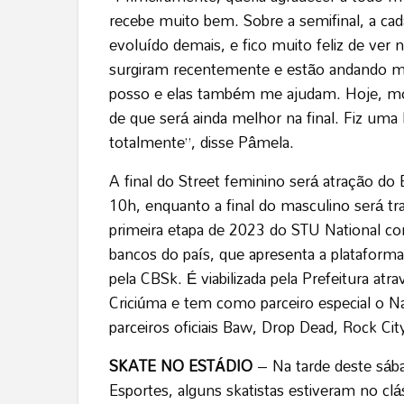
recebe muito bem. Sobre a semifinal, a ca
evoluído demais, e fico muito feliz de ver 
surgiram recentemente e estão andando mui
posso e elas também me ajudam. Hoje, mos
de que será ainda melhor na final. Fiz um
totalmente”, disse Pâmela.
A final do Street feminino será atração do 
10h, enquanto a final do masculino será tr
primeira etapa de 2023 do STU National c
bancos do país, que apresenta a platafor
pela CBSk. É viabilizada pela Prefeitura at
Criciúma e tem como parceiro especial o N
parceiros oficiais Baw, Drop Dead, Rock Ci
SKATE NO ESTÁDIO
– Na tarde deste sába
Esportes, alguns skatistas estiveram no clá