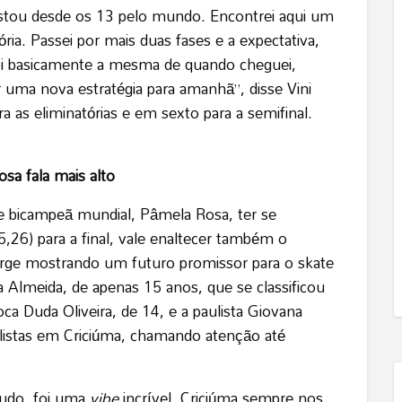
stou desde os 13 pelo mundo. Encontrei aqui um
ória. Passei por mais duas fases e a expectativa,
a foi basicamente a mesma de quando cheguei,
 uma nova estratégia para amanhã”, disse Vini
a as eliminatórias e em sexto para a semifinal.
sa fala mais alto
 e bicampeã mundial, Pâmela Rosa, ter se
,26) para a final, vale enaltecer também o
ge mostrando um futuro promissor para o skate
 Almeida, de apenas 15 anos, que se classificou
ca Duda Oliveira, de 14, e a paulista Giovana
nalistas em Criciúma, chamando atenção até
mudo, foi uma
vibe
incrível, Criciúma sempre nos