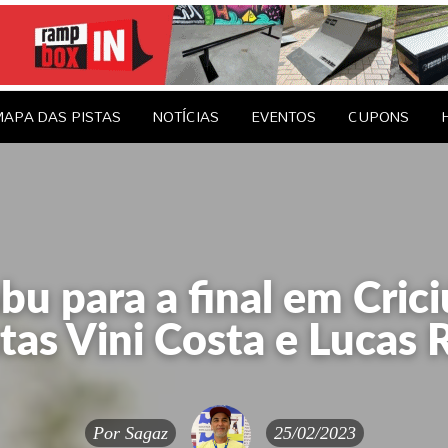
le Brasil
EDAGENS
CONTATO
APA DAS PISTAS
NOTÍCIAS
EVENTOS
CUPONS
bu para a final em Crici
stas Vini Costa e Lucas 
Por
Sagaz
25/02/2023