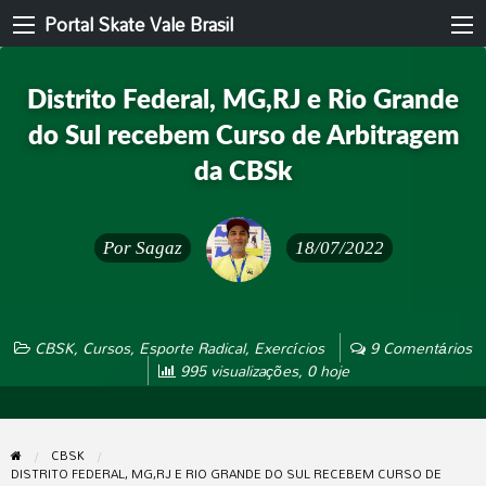
Portal Skate Vale Brasil
Distrito Federal, MG,RJ e Rio Grande
do Sul recebem Curso de Arbitragem
da CBSk
Por
Sagaz
18/07/2022
CBSK
,
Cursos
,
Esporte Radical
,
Exercícios
9 Comentários
995 visualizações, 0 hoje
CBSK
DISTRITO FEDERAL, MG,RJ E RIO GRANDE DO SUL RECEBEM CURSO DE