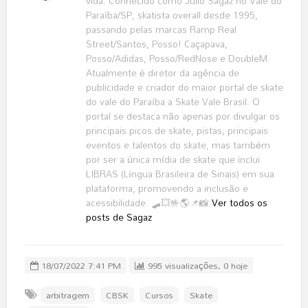
vida. Conhecido como Julio Sagaz no Vale do
Paraíba/SP, skatista overall desde 1995,
passando pelas marcas Ramp Real
Street/Santos, Posso! Caçapava,
Posso/Adidas, Posso/RedNose e DoubleM.
Atualmente é diretor da agência de
publicidade e criador do maior portal de skate
do vale do Paraíba a Skate Vale Brasil. O
portal se destaca não apenas por divulgar os
principais picos de skate, pistas, principais
eventos e talentos do skate, mas também
por ser a única mídia de skate que inclui
LIBRAS (Língua Brasileira de Sinais) em sua
plataforma, promovendo a inclusão e
acessibilidade. 🛹💥🤟🌎📌📸
Ver todos os
posts de Sagaz
18/07/2022 7:41 PM
995 visualizações, 0 hoje
arbitragem
CBSK
Cursos
Skate