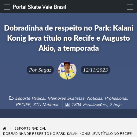
Portal Skate Vale Brasil
Dobradinha de respeito no Park: Kalani
Konig leva título no Recife e Augusto
Akio, a temporada
Por
Sagaz
12/11/2023
Esporte Radical
,
Melhores Skatistas
,
Noticias
,
Profissional
,
RECIFE
,
STU National
1804 visualizações, 2 hoje
ESPORTE RADICAL
DOBRADINHA DE RESPEITO NO PARK: KALANI KONIG LEVA TÍTULO NO RECIFE