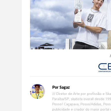
Por
Sagaz
/// Diretor de Arte por profissão e S
Paraíba/SP, skatista overall desde 1
Posso! Caçapava, Posso/Adidas, Poss
publicidade e criador do maior portal 