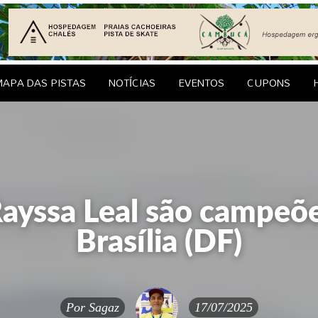
le Brasil
EDAGENS
CONTATO
APA DAS PISTAS
NOTÍCIAS
EVENTOS
CUPONS
Rayssa Leal são campeõ
Brasília (DF)
Por
Sagaz
17/07/2025