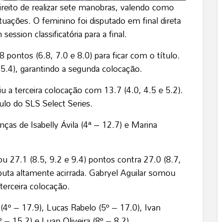
direito de realizar sete manobras, valendo como
tuações. O feminino foi disputado em final direta
sion classificatória para a final.
pontos (6.8, 7.0 e 8.0) para ficar com o título.
 5.4), garantindo a segunda colocação.
u a terceira colocação com 13.7 (4.0, 4.5 e 5.2).
ulo do SLS Select Series.
ças de Isabelly Ávila (4ª – 12.7) e Marina
27.1 (8.5, 9.2 e 9.4) pontos contra 27.0 (8.7,
puta altamente acirrada. Gabryel Aguilar somou
 terceira colocação.
(4º – 17.9), Lucas Rabelo (5º – 17.0), Ivan
– 15.2) e Luan Oliveira (8º – 8.2).