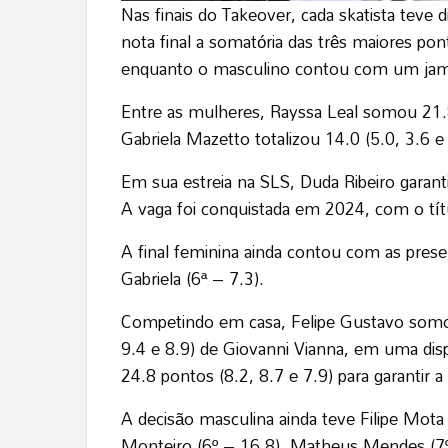
Nas finais do Takeover, cada skatista teve 
nota final a somatória das três maiores pon
enquanto o masculino contou com um jam ses
Entre as mulheres, Rayssa Leal somou 21.8 
Gabriela Mazetto totalizou 14.0 (5.0, 3.6 e
Em sua estreia na SLS, Duda Ribeiro garanti
A vaga foi conquistada em 2024, com o tít
A final feminina ainda contou com as presen
Gabriela (6ª – 7.3).
Competindo em casa, Felipe Gustavo somou 
9.4 e 8.9) de Giovanni Vianna, em uma dis
24.8 pontos (8.2, 8.7 e 7.9) para garantir a
A decisão masculina ainda teve Filipe Mota 
Monteiro (6º – 16.8), Matheus Mendes (7º 