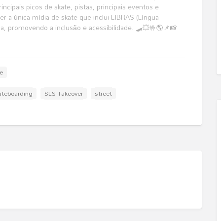
ncipais picos de skate, pistas, principais eventos e
r a única mídia de skate que inclui LIBRAS (Língua
ma, promovendo a inclusão e acessibilidade. 🛹💥🤟🌎📌📸
je
ateboarding
SLS Takeover
street