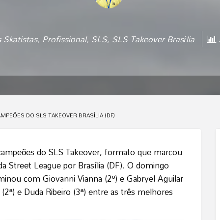
 Skatistas
,
Profissional
,
SLS
,
SLS Takeover Brasília
5
AMPEÕES DO SLS TAKEOVER BRASÍLIA (DF)
m campeões do SLS Takeover, formato que marcou
 da Street League por Brasília (DF). O domingo
rminou com Giovanni Vianna (2º) e Gabryel Aguilar
(2ª) e Duda Ribeiro (3ª) entre as três melhores