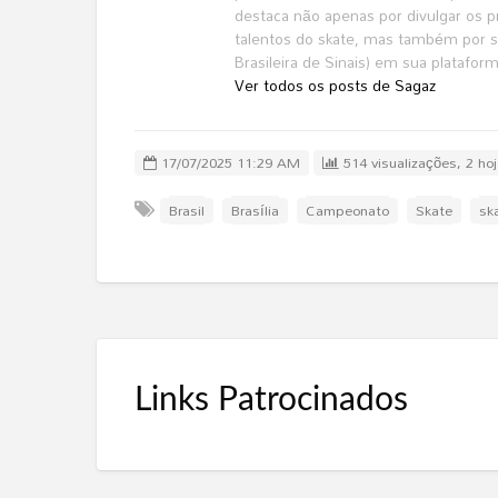
destaca não apenas por divulgar os pri
talentos do skate, mas também por se
Brasileira de Sinais) em sua platafor
Ver todos os posts de Sagaz
17/07/2025 11:29 AM
514 visualizações, 2 ho
Brasil
Brasília
Campeonato
Skate
sk
Links Patrocinados