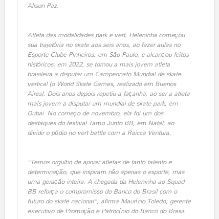
Alison Paz.
Atleta das modalidades
park
e
vert
, Heleninha começou
sua trajetória no skate aos seis anos, ao fazer aulas no
Esporte Clube Pinheiros, em São Paulo, e alcançou feitos
históricos: em 2022, se tornou a mais jovem atleta
brasileira a disputar um Campeonato Mundial de skate
vertical (o World Skate Games, realizado em Buenos
Aires). Dois anos depois repetiu a façanha, ao ser a atleta
mais jovem a disputar um mundial de skate park, em
Dubai. No começo de novembro, ela foi um dos
destaques do festival Tamo Junto BB, em Natal, ao
dividir o pódio no
vert battle
com a Raicca Ventura.
“Temos orgulho de apoiar atletas de tanto talento e
determinação, que inspiram não apenas o esporte, mas
uma geração inteira. A chegada da Heleninha ao Squad
BB reforça o compromisso do Banco do Brasil com o
futuro do skate nacional”, afirma Maurício Toledo, gerente
executivo de Promoção e Patrocínio do Banco do Brasil.