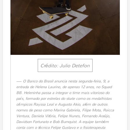
Crédito: Julio Detefon
O Banco do Brasil anuncia nesta segunda-feira, 9, a
entrada de Helena Laurino, de apenas 12 anos, no Squad
BB. Heleninha passa a integrar o time mais vitorioso do
país, formado por estrelas do skate como os medalhistas
olímpicos Rayssa Leal e Augusto Akio, além de outros
nomes de peso como Marina Gabriela, Filipe Mota, Raicca
Ventura, Daniela Vitória, Felipe Nunes, Fernando Araújo,
Davidson Fortunato e Bob Burnquist. A equipe também
conta com o técnico Felipe Gustavo e o fisioterapeuta