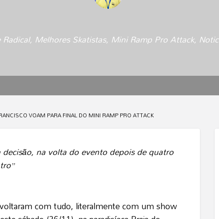
 Radical
,
Melhores Skatistas
,
Mini Ramp Pro Attack
,
Notic
 FRANCISCO VOAM PARA FINAL DO MINI RAMP PRO ATTACK
decisão, na volta do evento depois de quatro
tro”
o voltaram com tudo, literalmente com um show