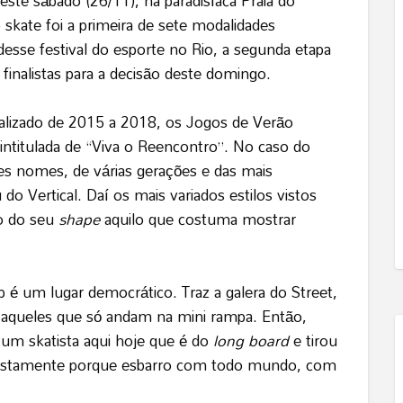
te sábado (26/11), na paradisíaca Praia do
o skate foi a primeira de sete modalidades
desse festival do esporte no Rio, a segunda etapa
finalistas para a decisão deste domingo.
ealizado de 2015 a 2018, os Jogos de Verão
intitulada de “Viva o Reencontro”. No caso do
s nomes, de várias gerações e das mais
 do Vertical. Daí os mais variados estilos vistos
o do seu
shape
aquilo que costuma mostrar
é um lugar democrático. Traz a galera do Street,
aqueles que só andam na mini rampa. Então,
 um skatista aqui hoje que é do
long board
e tirou
ustamente porque esbarro com todo mundo, com