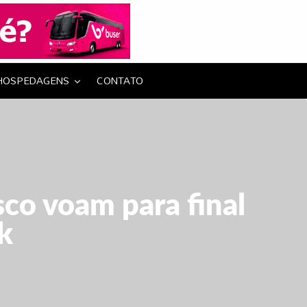
HOSPEDAGENS
CONTATO
sco voam para final
k