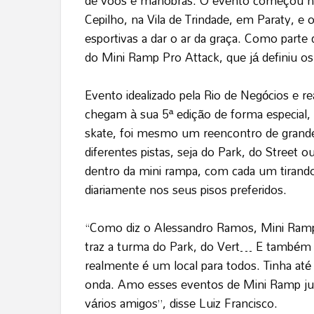
de voos e manobras. O evento começou nes
Cepilho, na Vila de Trindade, em Paraty, e 
esportivas a dar o ar da graça. Como parte 
do Mini Ramp Pro Attack, que já definiu os 
Evento idealizado pela Rio de Negócios e r
chegam à sua 5ª edição de forma especial, 
skate, foi mesmo um reencontro de grande
diferentes pistas, seja do Park, do Street ou
dentro da mini rampa, com cada um tirand
diariamente nos seus pisos preferidos.
“Como diz o Alessandro Ramos, Mini Ramp 
traz a turma do Park, do Vert… E também 
realmente é um local para todos. Tinha até
onda. Amo esses eventos de Mini Ramp j
vários amigos”, disse Luiz Francisco.