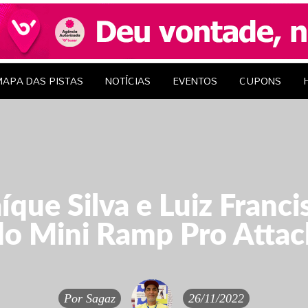
le Brasil
EDAGENS
CONTATO
APA DAS PISTAS
NOTÍCIAS
EVENTOS
CUPONS
íque Silva e Luiz Franci
do Mini Ramp Pro Attac
Por
Sagaz
26/11/2022