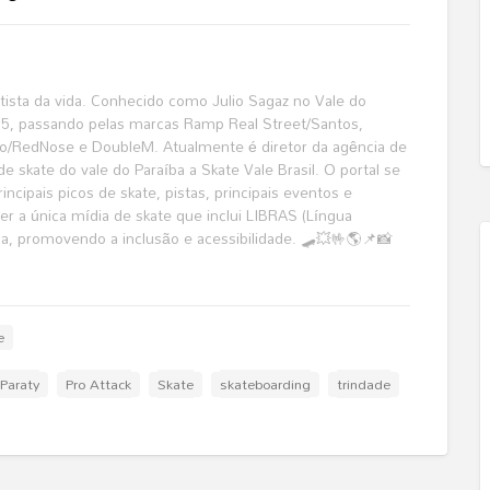
katista da vida. Conhecido como Julio Sagaz no Vale do
995, passando pelas marcas Ramp Real Street/Santos,
o/RedNose e DoubleM. Atualmente é diretor da agência de
de skate do vale do Paraíba a Skate Vale Brasil. O portal se
ncipais picos de skate, pistas, principais eventos e
r a única mídia de skate que inclui LIBRAS (Língua
ma, promovendo a inclusão e acessibilidade. 🛹💥🤟🌎📌📸
e
Paraty
Pro Attack
Skate
skateboarding
trindade