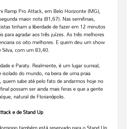
ini Ramp Pro Attack, em Belo Horizonte (MG),
segunda maior nota (81,67). Nas semifinais,
atistas tinham a liberdade de fazer em 12 minutos
 para agradar aos três juízes. As três melhores
enciaria os oito melhores. E quem deu um show
ue Silva, com um 83,40.
ndade e Paraty. Realmente, é um lugar surreal,
te isolado do mundo, na beira de uma praia
da, quem sabe até pelo fato de andarmos hoje no
final possam ser ainda mais feras e que a gente
aíque, natural de Florianópolis.
ttack e de Stand Up
 domingo também está reservado para o Stand Up