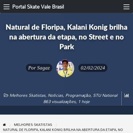
Portal Skate Vale Brasil
Natural de Floripa, Kalani Konig brilha
na abertura da etapa, no Street e no
Park
Por
Sagaz
02/02/2024
Melhores Skatistas
,
Notícias
,
Programação
,
STU National
863 visualizações, 1 hoje
MELHORES SKATISTAS
NATURAL DE FLORIPA, KALANI KONIG BRILHA NA ABERTURA DA ETAPA, NO