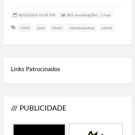
02/02/2024 10:05 PM
863 visualizações, 1 hoje
CBSK
park
Skate
skateboarding
street
Links Patrocinados
/// PUBLICIDADE