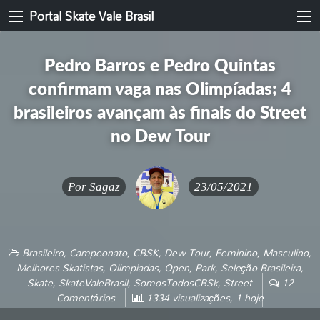
Portal Skate Vale Brasil
Pedro Barros e Pedro Quintas
confirmam vaga nas Olimpíadas; 4
brasileiros avançam às finais do Street
no Dew Tour
Por
Sagaz
23/05/2021
Brasileiro
,
Campeonato
,
CBSK
,
Dew Tour
,
Feminino
,
Masculino
,
Melhores Skatistas
,
Olimpiadas
,
Open
,
Park
,
Seleção Brasileira
,
Skate
,
SkateValeBrasil
,
SomosTodosCBSk
,
Street
12
Comentários
1334 visualizações, 1 hoje