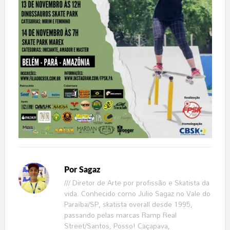
Por
Sagaz
/// Diretor de Arte por profissão e Skatista da
vida. Conhecido como Julio Sagaz no Vale do
Paraíba/SP, skatista overall desde 1995,
passando pelas marcas Ramp Real
Street/Santos, Posso! Caçapava,