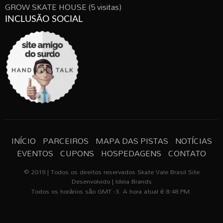
GROW SKATE HOUSE
(5 visitas)
INCLUSÃO SOCIAL
INÍCIO
PARCEIROS
MAPA DAS PISTAS
NOTÍCIAS
EVENTOS
CUPONS
HOSPEDAGENS
CONTATO
© 2019 | Todos os direitos reservados Skate Vale Brasil Site
Desenvolvido | Ideia Brands
Todos os horários são GMT -3. A hora atual é 8:48 PM.