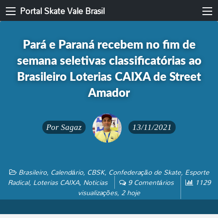
Portal Skate Vale Brasil
Pará e Paraná recebem no fim de
semana seletivas classificatórias ao
Brasileiro Loterias CAIXA de Street
Amador
Por
Sagaz
13/11/2021
Brasileiro
,
Calendário
,
CBSK
,
Confederação de Skate
,
Esporte
Radical
,
Loterias CAIXA
,
Noticias
9 Comentários
1129
visualizações, 2 hoje