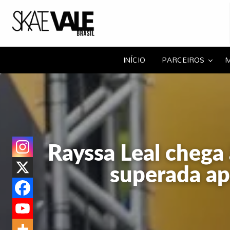
Portal Skate Va
Portal da família skate!
APA
AS
NOTÍCIAS
EVENTOS
CUPONS
HOSP
INÍCIO
PARCEIROS
M
ISTAS
Rayssa Leal chega 
superada ap