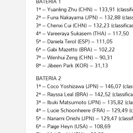
BATERIA 1
1ª – Yuanling Zhu (CHN) – 133,91 (classifi
2ª – Funa Nakayama (JPN) – 132,88 (classi
3ª – Chenxi Cui (CHN) – 132,23 (classifica
4ª – Vareeraya Sukasem (THA) – 117,50
5ª – Daniela Terol (ESP) – 111,05
6ª – Gabi Mazetto (BRA) – 102,22
7ª – Wenhui Zeng (CHN) – 90,31
8ª – Jibeen Park (KOR) – 31,13
BATERIA 2
1ª – Coco Yoshizawa (JPN) – 146,07 (class
2ª – Rayssa Leal (BRA) – 142,52 (classifica
3ª – Ibuki Matsumoto (JPN) – 135,82 (clas
4ª – Lucie Schoonheere (FRA) – 129,49 (cl
5ª – Nanami Onishi (JPN) – 129,47 (classif
6ª – Paige Heyn (USA) – 108,69