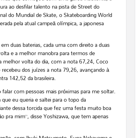
ura ao desfilar talento na pista de Street do
final do Mundial de Skate, o Skateboarding World
perada pela atual campeã olímpica, a japonesa
s em duas baterias, cada uma com direito a duas
volta e a melhor manobra para termos de
 a melhor volta do dia, com a nota 67,24, Coco
 recebeu dos juízes a nota 79,26, avançando à
ra 142,52 da brasileira.
o falar com pessoas mais próximas para me soltar.
 que eu queria e saltei para o topo da
 diante dessa torcida que fez uma festa muito boa
ção pra mim”, disse Yoshizawa, que tem apenas
o Japão, com Ibuki Matsumoto, Funa Nakayama e