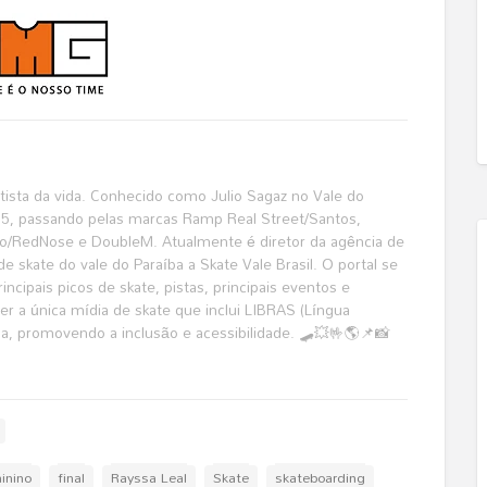
katista da vida. Conhecido como Julio Sagaz no Vale do
995, passando pelas marcas Ramp Real Street/Santos,
o/RedNose e DoubleM. Atualmente é diretor da agência de
de skate do vale do Paraíba a Skate Vale Brasil. O portal se
ncipais picos de skate, pistas, principais eventos e
r a única mídia de skate que inclui LIBRAS (Língua
ma, promovendo a inclusão e acessibilidade. 🛹💥🤟🌎📌📸
inino
final
Rayssa Leal
Skate
skateboarding