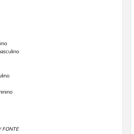
nino
masculino
ulino
minino
// FONTE