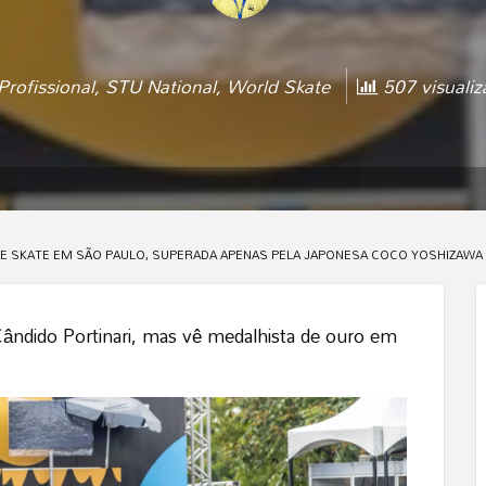
Profissional
,
STU National
,
World Skate
507 visualiz
 DE SKATE EM SÃO PAULO, SUPERADA APENAS PELA JAPONESA COCO YOSHIZAWA
e Cândido Portinari, mas vê medalhista de ouro em