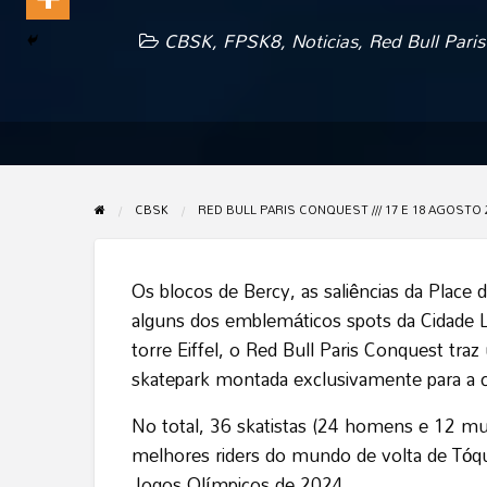
CBSK
,
FPSK8
,
Noticias
,
Red Bull Pari
CBSK
RED BULL PARIS CONQUEST /// 17 E 18 AGOSTO 
Os blocos de Bercy, as saliências da Place
alguns dos emblemáticos spots da Cidade Lu
torre Eiffel, o Red Bull Paris Conquest tr
skatepark montada exclusivamente para a c
No total, 36 skatistas (24 homens e 12 mu
melhores riders do mundo de volta de Tóq
Jogos Olímpicos de 2024.