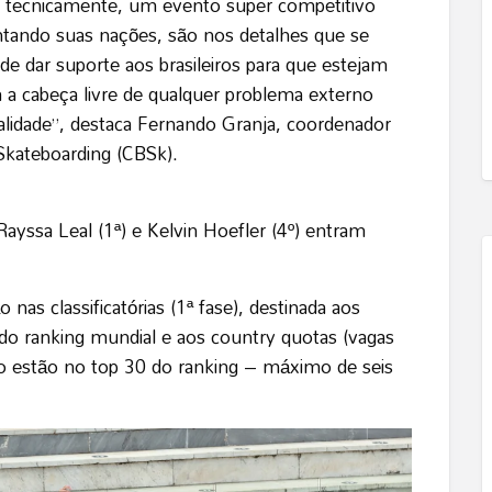
 e tecnicamente, um evento super competitivo
entando suas nações, são nos detalhes que se
de dar suporte aos brasileiros para que estejam
a cabeça livre de qualquer problema externo
alidade”, destaca Fernando Granja, coordenador
Skateboarding (CBSk).
ayssa Leal (1ª) e Kelvin Hoefler (4º) entram
as classificatórias (1ª fase), destinada aos
 do ranking mundial e aos country quotas (vagas
ão estão no top 30 do ranking – máximo de seis