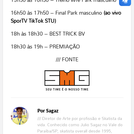
16h50 às 17h50 – Final Park masculino
(ao vivo
SporTV TikTok STU)
18h às 18h30 – BEST TRICK BV
18h30 às 19h – PREMIAÇÃO
/// FONTE
Por
Sagaz
/// Diretor de Arte por profissão e Skatista da
vida. Conhecido como Julio Sagaz no Vale do
Paraíba/SP, skatista overall desde 1995,