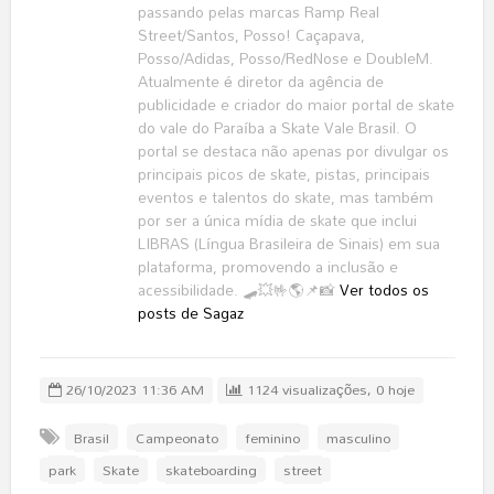
passando pelas marcas Ramp Real
Street/Santos, Posso! Caçapava,
Posso/Adidas, Posso/RedNose e DoubleM.
Atualmente é diretor da agência de
publicidade e criador do maior portal de skate
do vale do Paraíba a Skate Vale Brasil. O
portal se destaca não apenas por divulgar os
principais picos de skate, pistas, principais
eventos e talentos do skate, mas também
por ser a única mídia de skate que inclui
LIBRAS (Língua Brasileira de Sinais) em sua
plataforma, promovendo a inclusão e
acessibilidade. 🛹💥🤟🌎📌📸
Ver todos os
posts de Sagaz
26/10/2023 11:36 AM
1124 visualizações, 0 hoje
Brasil
Campeonato
feminino
masculino
park
Skate
skateboarding
street