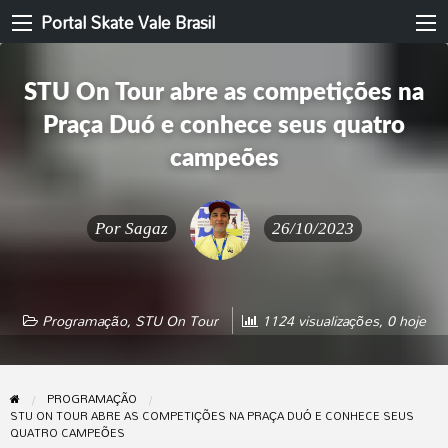
Portal Skate Vale Brasil
STU On Tour abre as competições na
Praça Duó e conhece seus quatro
campeões
Por
Sagaz
26/10/2023
Programação
,
STU On Tour
1124 visualizações, 0 hoje
PROGRAMAÇÃO
STU ON TOUR ABRE AS COMPETIÇÕES NA PRAÇA DUÓ E CONHECE SEUS
QUATRO CAMPEÕES