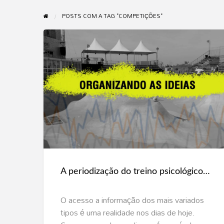
POSTS COM A TAG "COMPETIÇÕES"
A
periodização
do
treino
psicológico
visando
A periodização do treino psicológico visando as competições
as
competições
O acesso a informação dos mais variados
tipos é uma realidade nos dias de hoje.