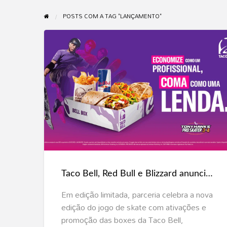
POSTS COM A TAG "LANÇAMENTO"
Taco
Bell,
Red
Bull
e
Blizzard
Taco Bell, Red Bull e Blizzard anunciam parceria inédita para o lançamento do jogo Tony Hawk’s™ Pro Skater™ 3 + 4
anunciam
parceria
Em edição limitada, parceria celebra a nova
inédita
edição do jogo de skate com ativações e
para
promoção das boxes da Taco Bell,