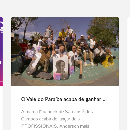
O
Vale
do
Paraíba
acaba
de
O Vale do Paraíba acaba de ganhar mais 2 profissionais de skate, Anderson Der e Pedrinho Galéas ambos lendas.
ganhar
mais
A marca @bandek de São José dos
2
Campos acaba de lançar dois
profissionais
PROFISSIONAIS, Anderson mais