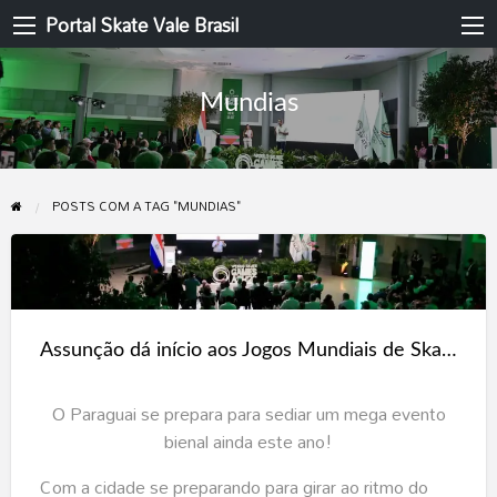
Portal Skate Vale Brasil
Mundias
POSTS COM A TAG "MUNDIAS"
Assunção
dá
início
Assunção dá início aos Jogos Mundiais de Skate ASU26!
aos
Jogos
O Paraguai se prepara para sediar um mega evento
Mundiais
bienal ainda este ano!
de
Skate
Com a cidade se preparando para girar ao ritmo do