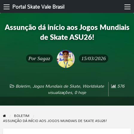
Portal Skate Vale Brasil
Assunção dá início aos Jogos Mundiais
de Skate ASU26!
Por
Sagaz
15/03/2026
Boletim
,
Jogos Mundiais de Skate
,
Worldskate
576
visualizações, 0 hoje
BOLETIM
ASSUNÇÃO DÁ INÍCIO AOS JOGOS MUNDIAIS DE SKATE ASU26!