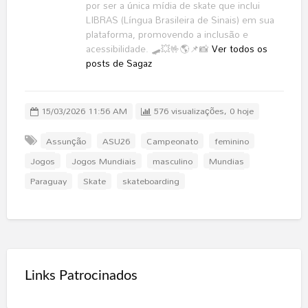
por ser a única mídia de skate que inclui
LIBRAS (Língua Brasileira de Sinais) em sua
plataforma, promovendo a inclusão e
acessibilidade. 🛹💥🤟🌎📌📸
Ver todos os
posts de Sagaz
15/03/2026 11:56 AM
576 visualizações, 0 hoje
Assunção
ASU26
Campeonato
feminino
Jogos
Jogos Mundiais
masculino
Mundias
Paraguay
Skate
skateboarding
Links Patrocinados