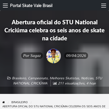
Portal Skate Vale Brasil
Abertura oficial do STU National
Criciúma celebra os seis anos de skate
na cidade
Por
Sagaz
09/04/2026
Brasileiro
,
Campeonato
,
Melhores Skatistas
,
Notícias
,
STU
NATIONAL CRICIÚMA
211 visualizações, 4 hoje
BRASILEIRO
ABERTURA OFICIAL DO STU NATIONAL CRICIÚMA CELEBRA OS SEIS ANOS DE