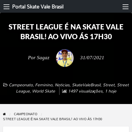
Portal Skate Vale Brasil
STREET LEAGUE É NA SKATE VALE
BRASIL! AO VIVO ÁS 17H30
Por
Sagaz
31/07/2021
Campeonato
,
Feminino
,
Noticias
,
SkateValeBrasil
,
Street
,
Street
League
,
World Skate
1497 visualizações, 1 hoje
CAMPEONATO
STREET LEAGUE É NA SKATE VALE BRASIL! AO VIVO ÁS 17H30