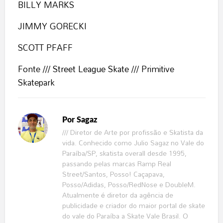
BILLY MARKS
JIMMY GORECKI
SCOTT PFAFF
Fonte ///
Street League Skate
/// Primitive
Skatepark
Por
Sagaz
/// Diretor de Arte por profissão e Skatista da
vida. Conhecido como Julio Sagaz no Vale do
Paraíba/SP, skatista overall desde 1995,
passando pelas marcas Ramp Real
Street/Santos, Posso! Caçapava,
Posso/Adidas, Posso/RedNose e DoubleM.
Atualmente é diretor da agência de
publicidade e criador do maior portal de skate
do vale do Paraíba a Skate Vale Brasil. O