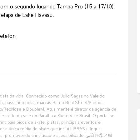
u com o segundo lugar do Tampa Pro (15 a 17/10).
a etapa de Lake Havasu.
Detefon
katista da vida. Conhecido como Julio Sagaz no Vale do
995, passando pelas marcas Ramp Real Street/Santos,
o/RedNose e DoubleM. Atualmente é diretor da agência de
de skate do vale do Paraíba a Skate Vale Brasil. O portal se
ncipais picos de skate, pistas, principais eventos e
r a única mídia de skate que inclui LIBRAS (Língua
ma, promovendo a inclusão e acessibilidade. 🛹💥🤟🌎📌📸