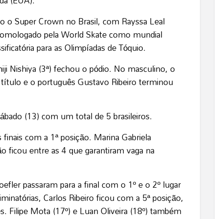
ida (EUA).
o o Super Crown no Brasil, com Rayssa Leal
homologado pela World Skate como mundial
sificatória para as Olimpíadas de Tóquio.
ji Nishiya (3ª) fechou o pódio. No masculino, o
título e o português Gustavo Ribeiro terminou
ábado (13) com um total de 5 brasileiros.
finais com a 1ª posição. Marina Gabriela
ão ficou entre as 4 que garantiram vaga na
fler passaram para a final com o 1º e o 2º lugar
liminatórias, Carlos Ribeiro ficou com a 5ª posição,
. Filipe Mota (17º) e Luan Oliveira (18º) também