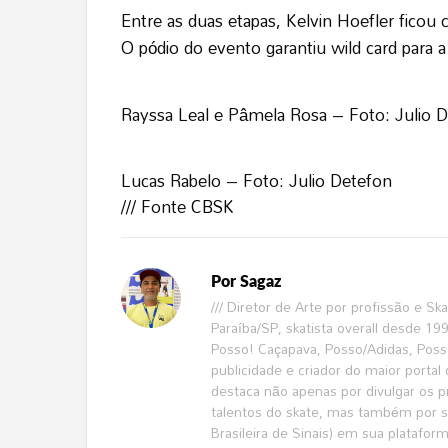
Entre as duas etapas, Kelvin Hoefler fico
O pódio do evento garantiu wild card para 
Rayssa Leal e Pâmela Rosa – Foto: Julio 
Lucas Rabelo – Foto: Julio Detefon
/// Fonte
CBSK
Por
Sagaz
/// Diretor de Arte por profissão e S
Paraíba/SP, skatista overall desde 1
Posso! Caçapava, Posso/Adidas, Poss
publicidade e criador do maior portal 
destaca não apenas por divulgar os pri
talentos do skate, mas também por se
Brasileira de Sinais) em sua platafor