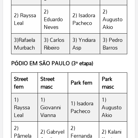
2)
2)
2) Rayssa
2) Isadora
Eduardo
Augusto
Leal
Pacheco
Neves
Akio
3)Rafaela
3) Carlos
3) Yndiara
3) Pedro
Murbach
Ribeiro
Asp
Barros
PÓDIO EM SÃO PAULO (3ª etapa)
Street
Street
Park
Park fem
fem
masc
masc
1)
1)
1)
1) Isadora
Rayssa
Giovanni
Augusto
Pacheco
Leal
Vianna
Akio
2)
2)
2) Gabryel
2) Kalani
Pâmela
Fernanda