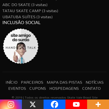
ABC DO SKATE
(3 visitas)
TATAU SKATE CAMP
(3 visitas)
UBATUBA SUÍTES
(3 visitas)
INCLUSÃO SOCIAL
INÍCIO
PARCEIROS
MAPA DAS PISTAS
NOTÍCIAS
EVENTOS
CUPONS
HOSPEDAGENS
CONTATO
© 2019 | Todos os direitos reservados Skate Vale Brasil Site
Desenvolvido | Ideia Brands
Todos os horários são GMT -3. A hora atual é 1:57 PM.