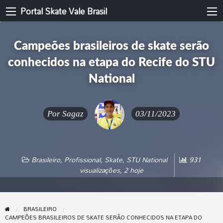
Portal Skate Vale Brasil
Campeões brasileiros de skate serão
conhecidos na etapa do Recife do STU
National
Por
Sagaz
03/11/2023
Brasileiro
,
Profissional
,
Skate
,
STU National
931
visualizações, 2 hoje
BRASILEIRO
CAMPEÕES BRASILEIROS DE SKATE SERÃO CONHECIDOS NA ETAPA DO