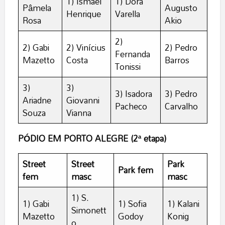
1) Ismael
1) Dora
Pâmela
Augusto
Henrique
Varella
Rosa
Akio
2)
2) Gabi
2) Vinícius
2) Pedro
Fernanda
Mazetto
Costa
Barros
Tonissi
3)
3)
3) Isadora
3) Pedro
Ariadne
Giovanni
Pacheco
Carvalho
Souza
Vianna
PÓDIO EM PORTO ALEGRE (2ª etapa)
Street
Street
Park
Park fem
fem
masc
masc
1) S.
1) Gabi
1) Sofia
1) Kalani
Simonett
Mazetto
Godoy
Konig
o