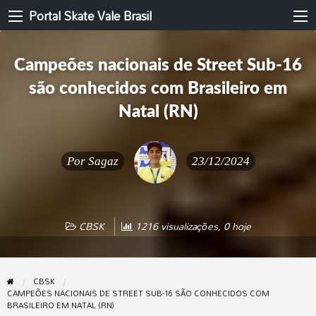
Portal Skate Vale Brasil
Campeões nacionais de Street Sub-16
são conhecidos com Brasileiro em
Natal (RN)
Por
Sagaz
23/12/2024
CBSK
1216 visualizações, 0 hoje
CBSK
CAMPEÕES NACIONAIS DE STREET SUB-16 SÃO CONHECIDOS COM
BRASILEIRO EM NATAL (RN)