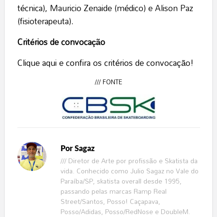
técnica), Mauricio Zenaide (médico) e Alison Paz
(fisioterapeuta).
Critérios de convocação
Clique aqui e confira os critérios de convocação!
/// FONTE
Por
Sagaz
/// Diretor de Arte por profissão e Skatista da
vida. Conhecido como Julio Sagaz no Vale do
Paraíba/SP, skatista overall desde 1995,
passando pelas marcas Ramp Real
Street/Santos, Posso! Caçapava,
Posso/Adidas, Posso/RedNose e DoubleM.