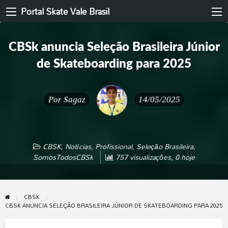
Portal Skate Vale Brasil
CBSk anuncia Seleção Brasileira Júnior
de Skateboarding para 2025
Por
Sagaz
14/05/2025
CBSK
,
Notícias
,
Profissional
,
Seleção Brasileira
,
SomosTodosCBSk
757 visualizações, 0 hoje
CBSK
CBSK ANUNCIA SELEÇÃO BRASILEIRA JÚNIOR DE SKATEBOARDING PARA 2025