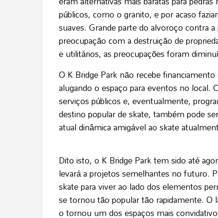
eram alternativas mais baratas para pedr
públicos, como o granito, e por acaso fazia
suaves. Grande parte do alvoroço contra a
preocupação com a destruição de proprieda
e utilitários, as preocupações foram diminu
O K Bridge Park não recebe financiamento e
alugando o espaço para eventos no local.
serviços públicos e, eventualmente, prog
destino popular de skate, também pode ser
atual dinâmica amigável ao skate atualmen
Dito isto, o K Bridge Park tem sido até a
levará a projetos semelhantes no futuro. P
skate para viver ao lado dos elementos pe
se tornou tão popular tão rapidamente. O l
o tornou um dos espaços mais convidativos 