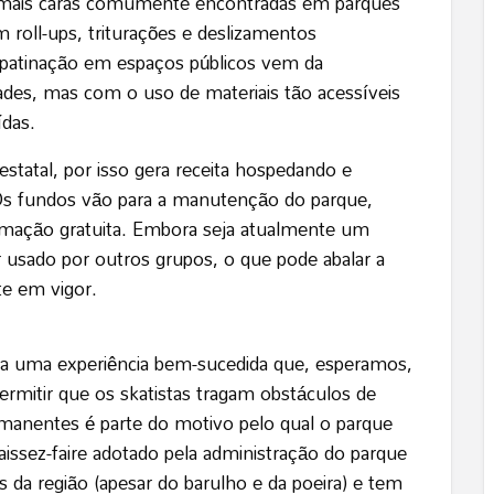
as mais caras comumente encontradas em parques
m roll-ups, triturações e deslizamentos
 patinação em espaços públicos vem da
des, mas com o uso de materiais tão acessíveis
ídas.
statal, por isso gera receita hospedando e
 Os fundos vão para a manutenção do parque,
ramação gratuita. Embora seja atualmente um
 usado por outros grupos, o que pode abalar a
te em vigor.
gora uma experiência bem-sucedida que, esperamos,
ermitir que os skatistas tragam obstáculos de
rmanentes é parte do motivo pelo qual o parque
aissez-faire adotado pela administração do parque
da região (apesar do barulho e da poeira) e tem