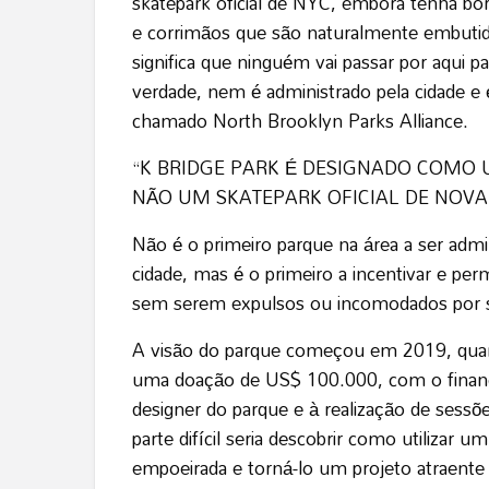
skatepark oficial de NYC, embora tenha bo
e corrimãos que são naturalmente embutido
significa que ninguém vai passar por aqui pa
verdade, nem é administrado pela cidade e 
chamado North Brooklyn Parks Alliance.
“K BRIDGE PARK É DESIGNADO COMO U
NÃO UM SKATEPARK OFICIAL DE NOVA
Não é o primeiro parque na área a ser adm
cidade, mas é o primeiro a incentivar e per
sem serem expulsos ou incomodados por s
A visão do parque começou em 2019, quand
uma doação de US$ 100.000, com o financ
designer do parque e à realização de sessõ
parte difícil seria descobrir como utilizar
empoeirada e torná-lo um projeto atraente