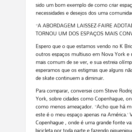
sido um bom exemplo de como criar espaç
necessidades e desejos dos uma comunida
“A ABORDAGEM LAISSEZ-FAIRE ADOT
TORNOU UM DOS ESPAÇOS MAIS CONV
Espero que o que estamos vendo no K Bri
outros espaços multiuso em Nova York e n
mais comum de se ver, e sua estreia olímpi
esperamos que os estigmas que alguns não-
de skate continuem a diminuir.
Para comparar, conversei com Steve Rodrig
York, sobre cidades como Copenhague, ond
como menos ameaçador. “Acho que há muita
este é o meu espaço apenas na América.’ 
Copenhague
, onde é uma
grande fonte va
bicicleta por toda parte e fazendo piquenique