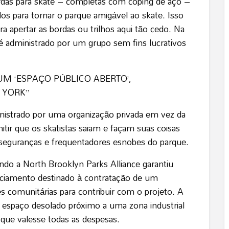
rdas para skate – completas com coping de aço –
s para tornar o parque amigável ao skate. Isso
ra apertar as bordas ou trilhos aqui tão cedo. Na
é administrado por um grupo sem fins lucrativos
M ‘ESPAÇO PÚBLICO ABERTO’,
 YORK”
inistrado por uma organização privada em vez da
mitir que os skatistas saiam e façam suas coisas
eguranças e frequentadores esnobes do parque.
o a North Brooklyn Parks Alliance garantiu
iamento destinado à contratação de um
es comunitárias para contribuir com o projeto. A
 um espaço desolado próximo a uma zona industrial
 que valesse todas as despesas.