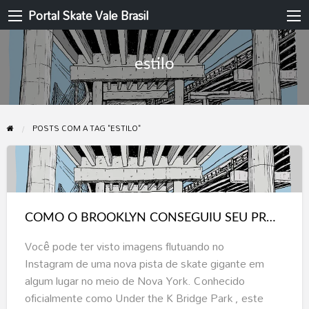
Portal Skate Vale Brasil
estilo
POSTS COM A TAG "ESTILO"
COMO
O
BROOKLYN
COMO O BROOKLYN CONSEGUIU SEU PRÓPRIO ESPAÇO DE SKATE ESTILO EUROPEU
CONSEGUIU
SEU
Você pode ter visto imagens flutuando no
PRÓPRIO
Instagram de uma nova pista de skate gigante em
ESPAÇO
algum lugar no meio de Nova York. Conhecido
DE
oficialmente como Under the K Bridge Park , este