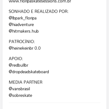
www.floripaskatesessions.com.br
SONHADO E REALIZADO POR:
@lbpark_floripa
@hiadventure
@hitmakers.hub
PATROCÍNIO:
@heinekeinbr
0.0
APOIO:
@redbullbr
@dropdeadskateboard
MEDIA PARTNER
@vansbrasil
@sobreskate