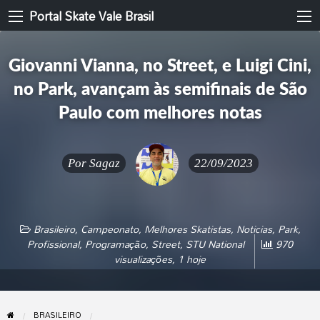
Portal Skate Vale Brasil
Giovanni Vianna, no Street, e Luigi Cini,
no Park, avançam às semifinais de São
Paulo com melhores notas
Por
Sagaz
22/09/2023
Brasileiro
,
Campeonato
,
Melhores Skatistas
,
Noticias
,
Park
,
Profissional
,
Programação
,
Street
,
STU National
970
visualizações, 1 hoje
BRASILEIRO