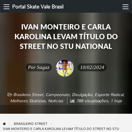
Portal Skate Vale Brasil
IVAN MONTEIRO E CARLA
KAROLINA LEVAM TÍTULO DO
STREET NO STU NATIONAL
Por
Sagaz
10/02/2024
Brasileiro Street
,
Campeonato
,
Divulgação
,
Esporte Radical
,
Melhores Skatistas
,
Notícias
788 visualizações, 1 hoje
BRASILEIRO STREET
IVAN MONTEIRO E CARLA KAROLINA LEVAM TÍTULO DO STREET NO STU