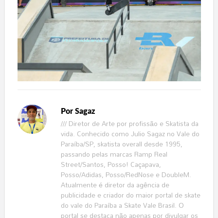
Por
Sagaz
/// Diretor de Arte por profissão e Skatista da
vida. Conhecido como Julio Sagaz no Vale do
Paraíba/SP, skatista overall desde 1995,
passando pelas marcas Ramp Real
Street/Santos, Posso! Caçapava,
Posso/Adidas, Posso/RedNose e DoubleM.
Atualmente é diretor da agência de
publicidade e criador do maior portal de skate
do vale do Paraíba a Skate Vale Brasil. O
portal se destaca não apenas por divulgar os