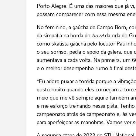
Porto Alegre. É uma das maiores que já vi,
possam comparecer com essa mesma energi
No feminino, a gaúcha de Campo Bom, com 
da simpatia na borda do
bowl
da orla do Gu
como skatista gaúcha pelo locutor Paulinho,
o seu sorriso, pedia o apoio da galera, que
aumentava a cada volta. Na primeira, um 
e o melhor desempenho rumo à final dest
“Eu adoro puxar a torcida porque a vibração 
gosto muito quando eles começam a torcer
meio que me vê sempre aqui e também and
e me esforço treinando nessa pista. Tenh
campeonato atrás de campeonato e, às v
para aperfeiçoar as manobras. Vamos ver se 
A segunda etapa de 2023 do STU National é