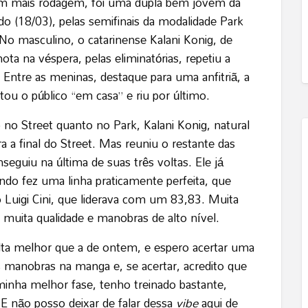
com mais rodagem, foi uma dupla bem jovem da
o (18/03), pelas semifinais da modalidade Park
No masculino, o catarinense Kalani Konig, de
ota na véspera, pelas eliminatórias, repetiu a
 Entre as meninas, destaque para uma anfitriã, a
ou o público “em casa” e riu por último.
 no Street quanto no Park, Kalani Konig, natural
a a final do Street. Mas reuniu o restante das
eguiu na última de suas três voltas. Ele já
uando fez uma linha praticamente perfeita, que
 Luigi Cini, que liderava com um 83,83. Muita
muita qualidade e manobras de alto nível.
olta melhor que a de ontem, e espero acertar uma
 manobras na manga e, se acertar, acredito que
minha melhor fase, tenho treinado bastante,
E não posso deixar de falar dessa
vibe
aqui de