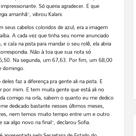
 impressionante. Só queria agradecer. E que
a amanhã”, vibrou Kalani.
seus cabelos coloridos de azul, era a imagem
aíba. A cada vez que tinha seu nome anunciado
 e caía na pista para mandar o seu rolê, ela abria
 correspondia. Não à toa que sua nota só
66,50. Na segunda, um 67,63. Por fim, um 68,00
e domingo.
deles faz a diferença pra gente ali na pista. E
 por mim. E tem muita gente que está ali no
a comigo na orla, sabem o quanto eu me dedico
o me dedicado bastante nesses últimos meses,
ezes, nem temos muito tempo entre um e outro
sai algo novo na final”, declarou Sofia.
 apresentada pela Secretaria de Estado do