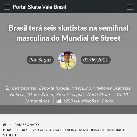
Portal Skate Vale Brasil
Brasil terá seis skatistas na semifinal
masculina do Mundial de Street
Por
Sagaz
03/06/2021
Campeonato
,
Esporte Radical
,
Masculino
,
Melhores Skatistas
,
Noticias
,
Skate
,
Street
,
Street League
,
World Skate
10
Comentários
1293 visualizações, 2 hoje
CAMPEONATO
BRASIL TERÁ SEIS SKATISTAS NA SEMIFINAL MASCULINA DO MUNDIAL DE
STREET