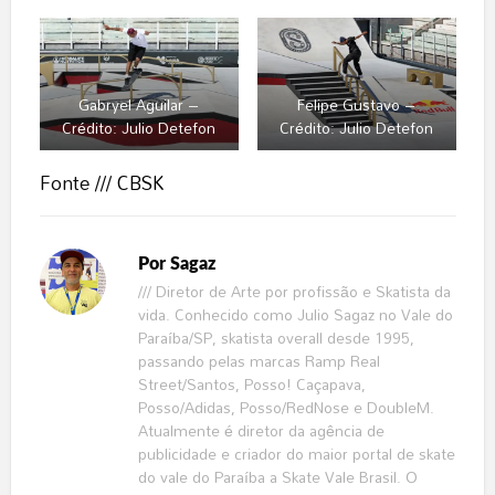
Gabryel Aguilar –
Felipe Gustavo –
Crédito: Julio Detefon
Crédito: Julio Detefon
Fonte ///
CBSK
Por
Sagaz
/// Diretor de Arte por profissão e Skatista da
vida. Conhecido como Julio Sagaz no Vale do
Paraíba/SP, skatista overall desde 1995,
passando pelas marcas Ramp Real
Street/Santos, Posso! Caçapava,
Posso/Adidas, Posso/RedNose e DoubleM.
Atualmente é diretor da agência de
publicidade e criador do maior portal de skate
do vale do Paraíba a Skate Vale Brasil. O