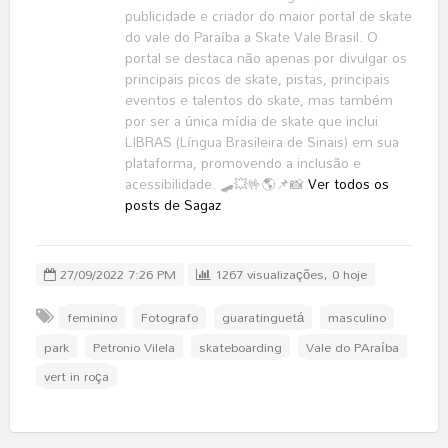
publicidade e criador do maior portal de skate
do vale do Paraíba a Skate Vale Brasil. O
portal se destaca não apenas por divulgar os
principais picos de skate, pistas, principais
eventos e talentos do skate, mas também
por ser a única mídia de skate que inclui
LIBRAS (Língua Brasileira de Sinais) em sua
plataforma, promovendo a inclusão e
acessibilidade. 🛹💥🤟🌎📌📸
Ver todos os
posts de Sagaz
27/09/2022 7:26 PM
1267 visualizações, 0 hoje
feminino
Fotografo
guaratinguetá
masculino
park
Petronio Vilela
skateboarding
Vale do PAraíba
vert in roça