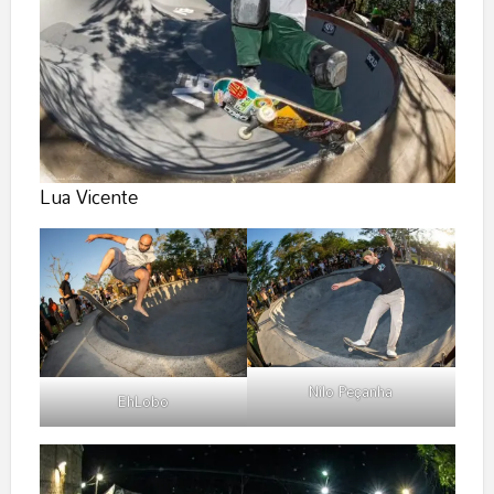
Lua Vicente
Nilo Peçanha
EhLobo