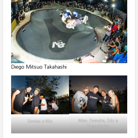
Diego Mitsuo Takahashi
Allan, Evandro, Edu e
Sorriso e Nilo
Taise Araújo