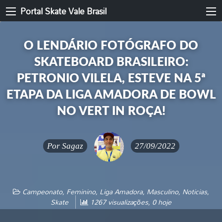
Portal Skate Vale Brasil
O LENDÁRIO FOTÓGRAFO DO
SKATEBOARD BRASILEIRO:
PETRONIO VILELA, ESTEVE NA 5ª
ETAPA DA LIGA AMADORA DE BOWL
NO VERT IN ROÇA!
Por
Sagaz
27/09/2022
Campeonato
,
Feminino
,
Liga Amadora
,
Masculino
,
Noticias
,
Skate
1267 visualizações, 0 hoje