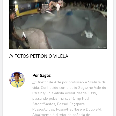
/// FOTOS
PETRONIO VILELA
Por
Sagaz
/// Diretor de Arte por profissão e Skatista da
vida. Conhecido como Julio Sagaz no Vale do
Paraíba/SP, skatista overall desde 1995,
passando pelas marcas Ramp Real
Street/Santos, Posso! Caçapava,
Posso/Adidas, Posso/RedNose e DoubleM.
Atualmente é diretor da agência de