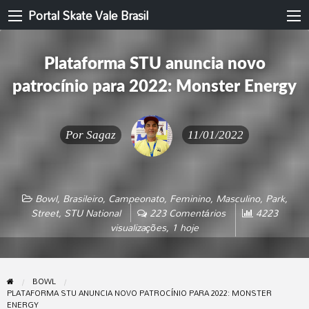
Portal Skate Vale Brasil
Plataforma STU anuncia novo
patrocínio para 2022: Monster Energy
Por
Sagaz
11/01/2022
Bowl
,
Brasileiro
,
Campeonato
,
Feminino
,
Masculino
,
Park
,
Street
,
STU National
223 Comentários
4223
visualizações, 1 hoje
BOWL
PLATAFORMA STU ANUNCIA NOVO PATROCÍNIO PARA 2022: MONSTER
ENERGY