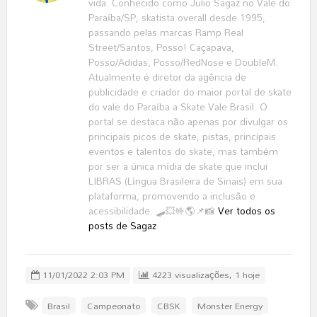
vida. Conhecido como Julio Sagaz no Vale do
Paraíba/SP, skatista overall desde 1995,
passando pelas marcas Ramp Real
Street/Santos, Posso! Caçapava,
Posso/Adidas, Posso/RedNose e DoubleM.
Atualmente é diretor da agência de
publicidade e criador do maior portal de skate
do vale do Paraíba a Skate Vale Brasil. O
portal se destaca não apenas por divulgar os
principais picos de skate, pistas, principais
eventos e talentos do skate, mas também
por ser a única mídia de skate que inclui
LIBRAS (Língua Brasileira de Sinais) em sua
plataforma, promovendo a inclusão e
acessibilidade. 🛹💥🤟🌎📌📸
Ver todos os
posts de Sagaz
11/01/2022 2:03 PM
4223 visualizações, 1 hoje
Brasil
Campeonato
CBSK
Monster Energy