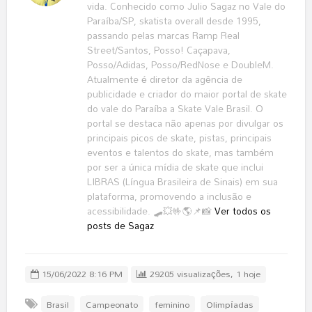
vida. Conhecido como Julio Sagaz no Vale do
Paraíba/SP, skatista overall desde 1995,
passando pelas marcas Ramp Real
Street/Santos, Posso! Caçapava,
Posso/Adidas, Posso/RedNose e DoubleM.
Atualmente é diretor da agência de
publicidade e criador do maior portal de skate
do vale do Paraíba a Skate Vale Brasil. O
portal se destaca não apenas por divulgar os
principais picos de skate, pistas, principais
eventos e talentos do skate, mas também
por ser a única mídia de skate que inclui
LIBRAS (Língua Brasileira de Sinais) em sua
plataforma, promovendo a inclusão e
acessibilidade. 🛹💥🤟🌎📌📸
Ver todos os
posts de Sagaz
15/06/2022 8:16 PM
29205 visualizações, 1 hoje
Brasil
Campeonato
feminino
Olimpíadas