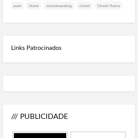
park
Skate
skateboarding
street
Street Roma
Links Patrocinados
/// PUBLICIDADE