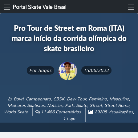
Portal Skate Vale Brasil
Pro Tour de Street em Roma (ITA)
marca início da corrida olímpica do
skate brasileiro
Por
Sagaz
15/06/2022
Bowl
,
Campeonato
,
CBSK
,
Dew Tour
,
Feminino
,
Masculino
,
Melhores Skatistas
,
Noticias
,
Park
,
Skate
,
Street
,
Street Roma
,
World Skate
11.486 Comentários
29205 visualizações,
1 hoje