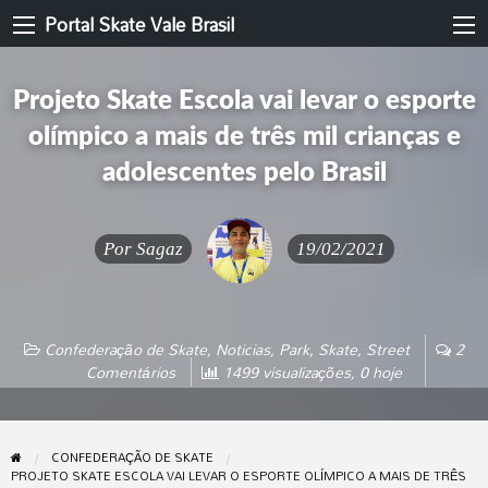
Portal Skate Vale Brasil
Projeto Skate Escola vai levar o esporte
olímpico a mais de três mil crianças e
adolescentes pelo Brasil
Por
Sagaz
19/02/2021
Confederação de Skate
,
Noticias
,
Park
,
Skate
,
Street
2
Comentários
1499 visualizações, 0 hoje
CONFEDERAÇÃO DE SKATE
PROJETO SKATE ESCOLA VAI LEVAR O ESPORTE OLÍMPICO A MAIS DE TRÊS