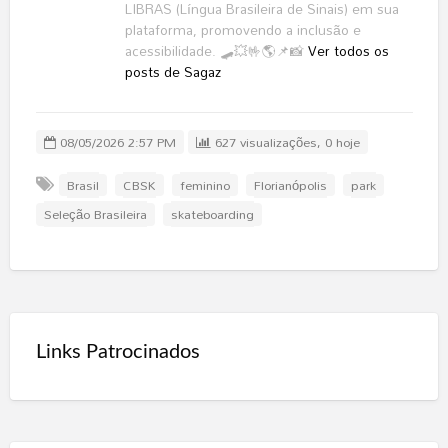
LIBRAS (Língua Brasileira de Sinais) em sua
plataforma, promovendo a inclusão e
acessibilidade. 🛹💥🤟🌎📌📸
Ver todos os
posts de Sagaz
08/05/2026 2:57 PM
627 visualizações, 0 hoje
Brasil
CBSK
feminino
Florianópolis
park
Seleção Brasileira
skateboarding
Links Patrocinados