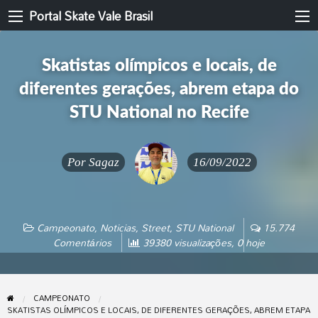
Portal Skate Vale Brasil
Skatistas olímpicos e locais, de
diferentes gerações, abrem etapa do
STU National no Recife
Por
Sagaz
16/09/2022
Campeonato
,
Noticias
,
Street
,
STU National
15.774
Comentários
39380 visualizações, 0 hoje
CAMPEONATO
SKATISTAS OLÍMPICOS E LOCAIS, DE DIFERENTES GERAÇÕES, ABREM ETAPA