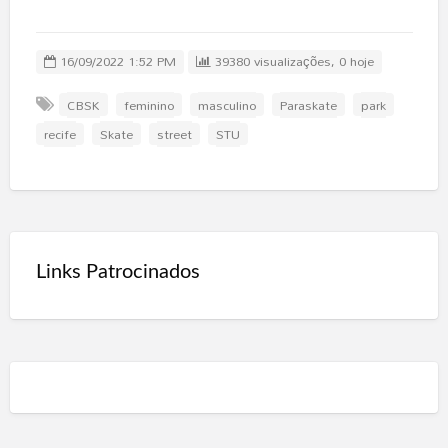
16/09/2022 1:52 PM
39380 visualizações, 0 hoje
CBSK
feminino
masculino
Paraskate
park
recife
Skate
street
STU
Links Patrocinados