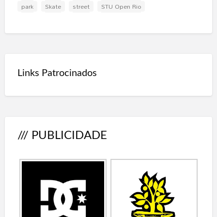
park
Skate
street
STU Open Rio
Links Patrocinados
/// PUBLICIDADE