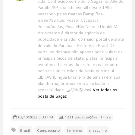
vida. Conhecido como Julio Sagaz no Vale do
Paraíba/SP, skatista overall desde 1995,
passando pelas marcas Ramp Real
Street/Santos, Posso! Caçapava,
Posso/Adidas, Posso/RedNose e DoubleM.
Atualmente é diretor da agência de
publicidade e criador do maior portal de skate
do vale do Paraíba a Skate Vale Brasil. O
portal se destaca não apenas por divulgar os
principais picos de skate, pistas, principais
eventos e talentos do skate, mas também
por ser a única mídia de skate que inclui
LIBRAS (Língua Brasileira de Sinais) em sua
plataforma, promovendo a inclusão e
acessibilidade. 🛹💥🤟🌎📌📸
Ver todos os
posts de Sagaz
03/10/2022 5:33 PM
1231 visualizações, 1 hoje
Brasil
Campeonato
feminino
masculino