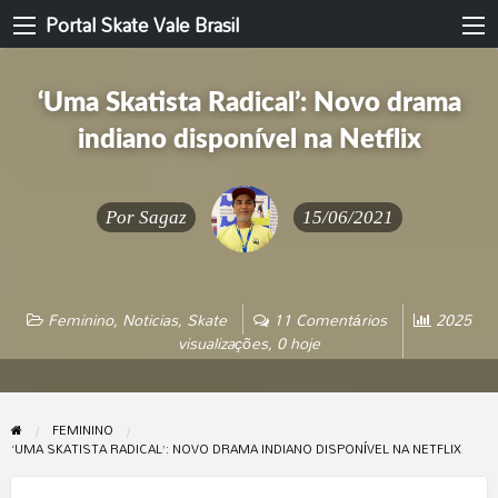
Portal Skate Vale Brasil
‘Uma Skatista Radical’: Novo drama
indiano disponível na Netflix
Por
Sagaz
15/06/2021
Feminino
,
Noticias
,
Skate
11 Comentários
2025
visualizações, 0 hoje
FEMININO
‘UMA SKATISTA RADICAL’: NOVO DRAMA INDIANO DISPONÍVEL NA NETFLIX