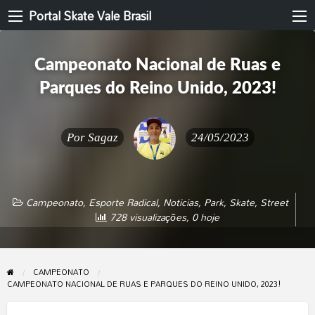
Portal Skate Vale Brasil
Campeonato Nacional de Ruas e
Parques do Reino Unido, 2023!
Por
Sagaz
24/05/2023
Campeonato
,
Esporte Radical
,
Noticias
,
Park
,
Skate
,
Street
728 visualizações, 0 hoje
CAMPEONATO
CAMPEONATO NACIONAL DE RUAS E PARQUES DO REINO UNIDO, 2023!