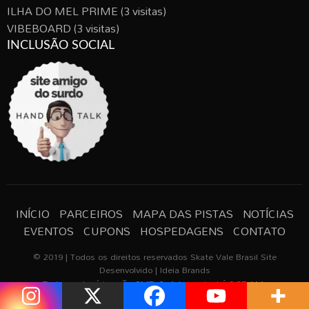
ILHA DO MEL PRIME
(3 visitas)
VIBEBOARD
(3 visitas)
INCLUSÃO SOCIAL
INÍCIO
PARCEIROS
MAPA DAS PISTAS
NOTÍCIAS
EVENTOS
CUPONS
HOSPEDAGENS
CONTATO
© 2019 | Todos os direitos reservados Skate Vale Brasil Site
Desenvolvido | Ideia Brands
Todos os horários são GMT -3. A hora atual é 9:27 AM.