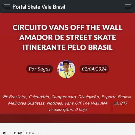
Portal Skate Vale Brasil
CIRCUITO VANS OFF THE WALL
AMADOR DE STREET SKATE
ITINERANTE PELO BRASIL
Por
Sagaz
02/04/2024
Brasileiro
,
Calendário
,
Campeonato
,
Divulgação
,
Esporte Radical
,
Melhores Skatistas
,
Noticias
,
Vans Off The Wall AM
847
visualizações, 0 hoje
BRASILEIRO