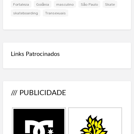
Fortaleza
Goiânia
masculino
Sâo Paulo
Skate
skateboarding
Transexuais
Links Patrocinados
/// PUBLICIDADE