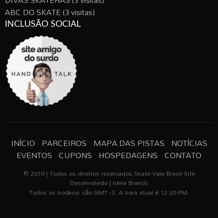
DIVAS SKATERAS
(3 visitas)
ABC DO SKATE
(3 visitas)
INCLUSÃO SOCIAL
INÍCIO
PARCEIROS
MAPA DAS PISTAS
NOTÍCIAS
EVENTOS
CUPONS
HOSPEDAGENS
CONTATO
© 2019 | Todos os direitos reservados Skate Vale Brasil Site
Desenvolvido | Ideia Brands
Todos os horários são GMT -3. A hora atual é 12:20 PM.