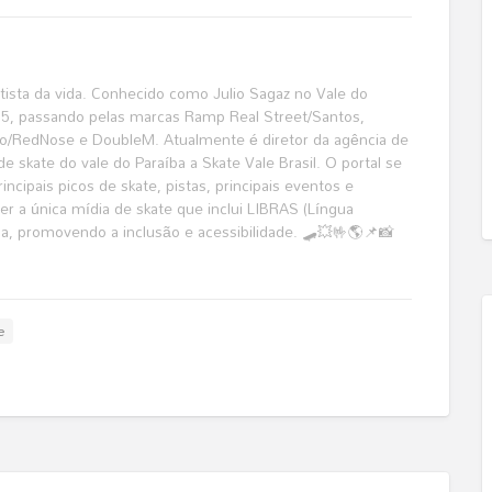
katista da vida. Conhecido como Julio Sagaz no Vale do
995, passando pelas marcas Ramp Real Street/Santos,
o/RedNose e DoubleM. Atualmente é diretor da agência de
de skate do vale do Paraíba a Skate Vale Brasil. O portal se
ncipais picos de skate, pistas, principais eventos e
r a única mídia de skate que inclui LIBRAS (Língua
ma, promovendo a inclusão e acessibilidade. 🛹💥🤟🌎📌📸
e