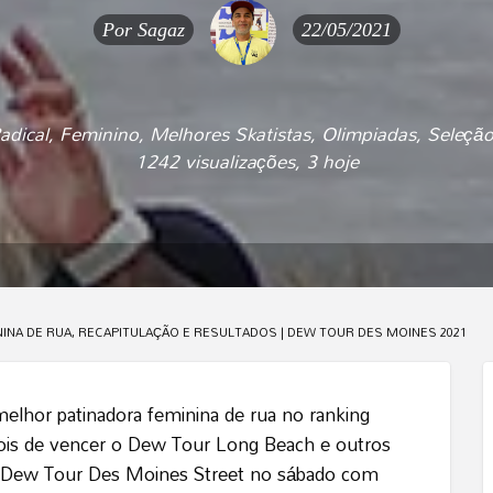
Por
Sagaz
22/05/2021
adical
,
Feminino
,
Melhores Skatistas
,
Olimpiadas
,
Seleção
1242 visualizações, 3 hoje
INA DE RUA, RECAPITULAÇÃO E RESULTADOS | DEW TOUR DES MOINES 2021
 melhor patinadora feminina de rua no ranking
ois de vencer o Dew Tour Long Beach e outros
o Dew Tour Des Moines Street no sábado com