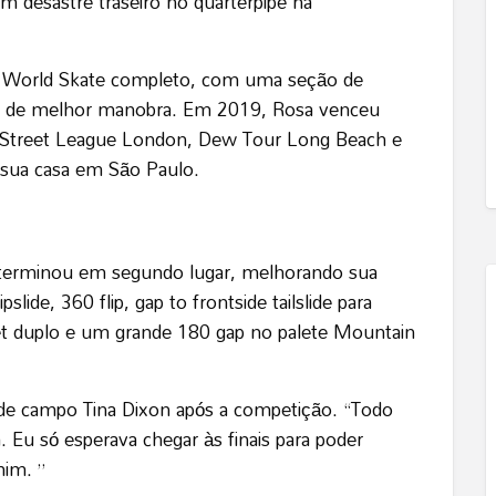
m desastre traseiro no quarterpipe na
o World Skate completo, com uma seção de
ão de melhor manobra. Em 2019, Rosa venceu
o Street League London, Dew Tour Long Beach e
sua casa em São Paulo.
i, terminou em segundo lugar, melhorando sua
ide, 360 flip, gap to frontside tailslide para
 set duplo e um grande 180 gap no palete Mountain
r de campo Tina Dixon após a competição. “Todo
 Eu só esperava chegar às finais para poder
mim. ”