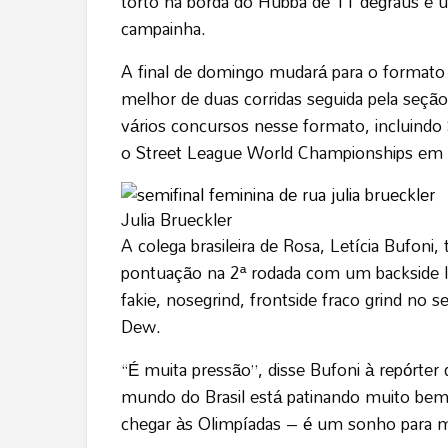
torto na borda do Hubba de 11 degraus e u
campainha.
A final de domingo mudará para o format
melhor de duas corridas seguida pela seç
vários concursos nesse formato, incluind
o Street League World Championships em 
Julia Brueckler
A colega brasileira de Rosa, Letícia Bufon
pontuação na 2ª rodada com um backside lipsl
fakie, nosegrind, frontside fraco grind no
Dew.
“É muita pressão”, disse Bufoni à repórte
mundo do Brasil está patinando muito bem.
chegar às Olimpíadas – é um sonho para 