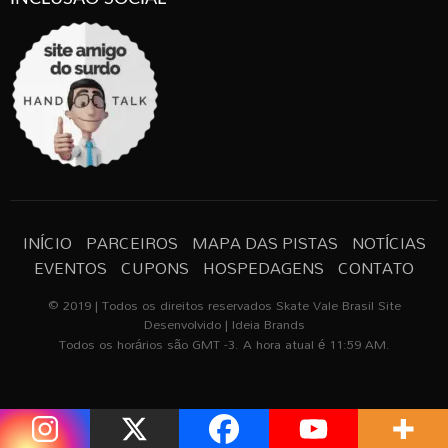
INÍCIO
PARCEIROS
MAPA DAS PISTAS
NOTÍCIAS
EVENTOS
CUPONS
HOSPEDAGENS
CONTATO
© 2019 | Todos os direitos reservados Skate Vale Brasil Site
Desenvolvido | Ideia Brands
Todos os horários são GMT -3. A hora atual é 11:59 AM.