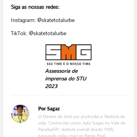
Siga as nossas redes:
Instagram: @skatetotalurbe
TikTok: @skatetotalurbe
Assessoria de
imprensa do STU
2023
Por
Sagaz
/// Diretor de Arte por profissão e Skatista da
vida. Conhecido como Julio Sagaz no Vale do
Paraíba/SP, skatista overall desde 1995,
passando pelas marcas Ramp Real