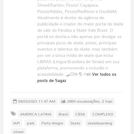
Street/Santos, Posso! Caçapava,
Posso/Adidas, Posso/RedNose e DoubleM.
Atualmente é diretor da agência de
publicidade e criador do maior portal de skate
do vale do Paraíba a Skate Vale Brasil. O
portal se destaca não apenas por divulgar os
principais picos de skate, pistas, principais
eventos e talentos do skate, mas também
por ser a única mídia de skate que inclui
LIBRAS (Língua Brasileira de Sinais) em sua
plataforma, promovendo a inclusão e
acessibilidade. 🛹💥🤟🌎📌📸
Ver todos os
posts de Sagaz
09/03/2023 11:47 AM
2869 visualizações, 2 hoje
AMERICA LATINA
Brasil
CBSK
COMPLEXO
IAPI
park
Porto Alegre
Skate
skateboarding
street