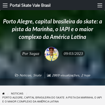
Portal Skate Vale Brasil
Porto Alegre, capital brasileira do skate: a
pista da Marinha, o IAPI e o maior
complexo da América Latina
Por
Sagaz
09/03/2023
Noticias
,
Skate
2869 visualizações, 2 hoje
NOTICIAS
PORTO ALEGRE, CAPITAL BRASILEIRA DO SKATE: A PISTA DA MARINHA, O IAPI
E O MAIOR COMPLEXO DA AMÉRICA LATINA