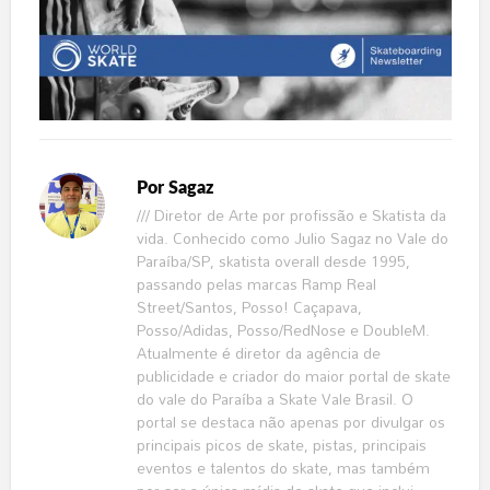
Por
Sagaz
/// Diretor de Arte por profissão e Skatista da
vida. Conhecido como Julio Sagaz no Vale do
Paraíba/SP, skatista overall desde 1995,
passando pelas marcas Ramp Real
Street/Santos, Posso! Caçapava,
Posso/Adidas, Posso/RedNose e DoubleM.
Atualmente é diretor da agência de
publicidade e criador do maior portal de skate
do vale do Paraíba a Skate Vale Brasil. O
portal se destaca não apenas por divulgar os
principais picos de skate, pistas, principais
eventos e talentos do skate, mas também