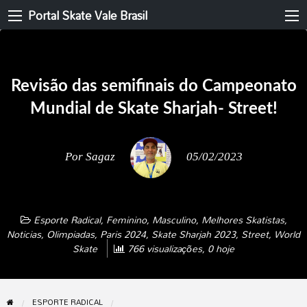
Portal Skate Vale Brasil
Revisão das semifinais do Campeonato
Mundial de Skate Sharjah- Street!
Por
Sagaz
05/02/2023
Esporte Radical
,
Feminino
,
Masculino
,
Melhores Skatistas
,
Noticias
,
Olimpiadas
,
Paris 2024
,
Skate Sharjah 2023
,
Street
,
World
Skate
766 visualizações, 0 hoje
ESPORTE RADICAL