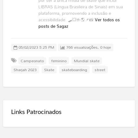
por ser a única mídia de skate que inclui
LIBRAS (Língua Brasileira de Sinais) em sua
plataforma, promovendo a inclusão e
acessibilidade. 🛹💥🤟🌎📌📸
Ver todos os
posts de Sagaz
05/02/2023 5:25 PM
766 visualizações, 0 hoje
Campeonato
feminino
Mundial skate
Sharjah 2023
Skate
skateboarding
street
Links Patrocinados