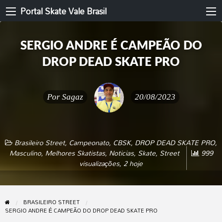
Portal Skate Vale Brasil
SERGIO ANDRE É CAMPEÃO DO
DROP DEAD SKATE PRO
Por
Sagaz
20/08/2023
Brasileiro Street
,
Campeonato
,
CBSK
,
DROP DEAD SKATE PRO
,
Masculino
,
Melhores Skatistas
,
Noticias
,
Skate
,
Street
999
visualizações, 2 hoje
BRASILEIRO STREET
SERGIO ANDRE É CAMPEÃO DO DROP DEAD SKATE PRO