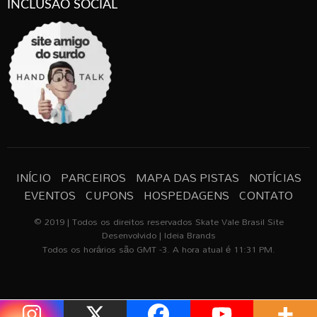
INCLUSÃO SOCIAL
INÍCIO
PARCEIROS
MAPA DAS PISTAS
NOTÍCIAS
EVENTOS
CUPONS
HOSPEDAGENS
CONTATO
© 2019 | Todos os direitos reservados Skate Vale Brasil Site
Desenvolvido | Ideia Brands
Todos os horários são GMT -3. A hora atual é 11:31 PM.