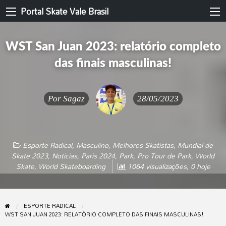
Portal Skate Vale Brasil
WST San Juan 2023: relatório completo
das finais masculinas!
Por
Sagaz
28/05/2023
Esporte Radical
,
Masculino
,
Melhores Skatistas
,
Mundial de
Skate 2023
,
Noticias
,
Paris 2024
,
Park
,
Pro Tour de Park
,
World
Skate
,
World Skateboarding
1064 visualizações, 0 hoje
ESPORTE RADICAL
WST SAN JUAN 2023: RELATÓRIO COMPLETO DAS FINAIS MASCULINAS!