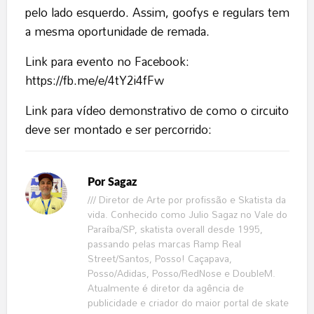
pelo lado esquerdo. Assim, goofys e regulars tem
a mesma oportunidade de remada.
Link para evento no Facebook:
https://fb.me/e/4tY2i4fFw
Link para vídeo demonstrativo de como o circuito
deve ser montado e ser percorrido:
Por
Sagaz
/// Diretor de Arte por profissão e Skatista da
vida. Conhecido como Julio Sagaz no Vale do
Paraíba/SP, skatista overall desde 1995,
passando pelas marcas Ramp Real
Street/Santos, Posso! Caçapava,
Posso/Adidas, Posso/RedNose e DoubleM.
Atualmente é diretor da agência de
publicidade e criador do maior portal de skate